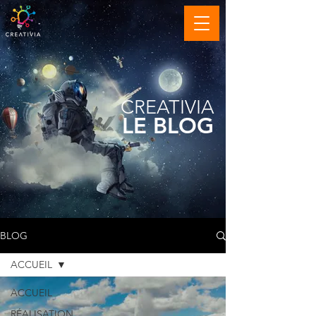
CREATIVIA
LE BLOG
BLOG
ACCUEIL
ACCUEIL
RÉALISATION