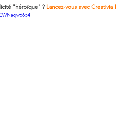
icité "héroïque" ? 
Lancez-vous avec Creativia !
=2EWNaqw66o4