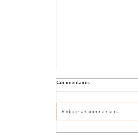
Commentaires
Rédigez un commentaire...
Soutenir le Commerce Local,
les IC, Ass. des Commerces