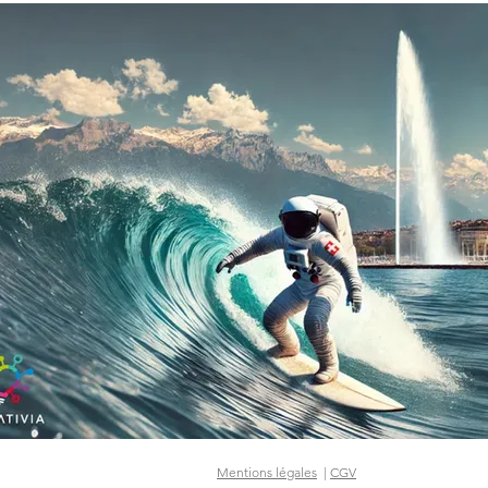
de Carouge
Mentions légales
|
CGV