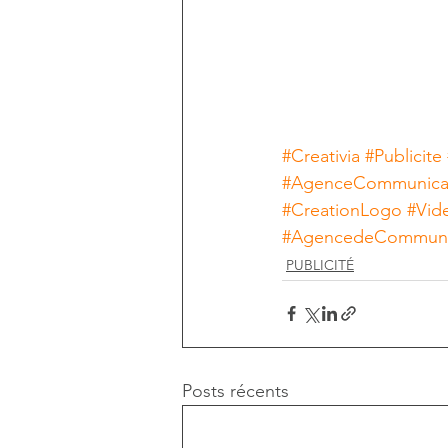
#Creativia
#Publicite
#AgenceCommunica
#CreationLogo
#Vid
#AgencedeCommuni
PUBLICITÉ
Posts récents