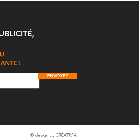
 découvrir la Fin
UBLICITÉ,
TU
RANTE !
ENVOYEZ
© design by CRÉATIVIA