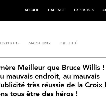
ACCUEIL
L'AGENCE
EXPERTISES
C
T & PHOTO
MARKETING
PUBLICITÉ
ère Meilleur que Bruce Willis !
 au mauvais endroit, au mauvais 
blicité très réussie de la Croix 
s tous être des héros !