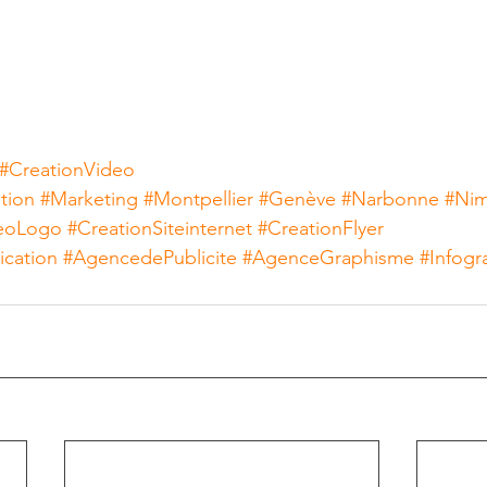
#CreationVideo
tion
#Marketing
#Montpellier
#Genève
#Narbonne
#Ni
eoLogo
#CreationSiteinternet
#CreationFlyer
cation
#AgencedePublicite
#AgenceGraphisme
#Infogr