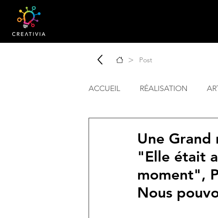
>
Post
ACCUEIL
RÉALISATION
AR
Une Grand m
"Elle était
moment", Pu
Nous pouvon