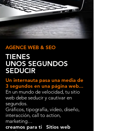
AGENCE WEB & SEO
TIENES
UNOS SEGUNDOS
SEDUCIR
Un internauta pasa una media de
3 segundos en una página web...
En un mundo de velocidad, tu sitio
web debe seducir y cautivar en
segundos.
Gráficos, tipografía, vídeo, diseño,
interacción, call to action,
marketing…
creamos para ti
Sitios web