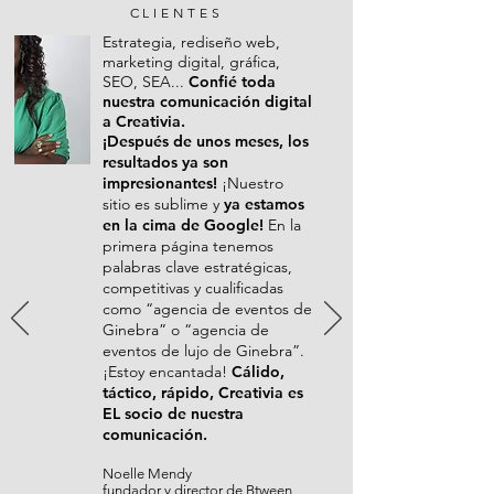
CLIENTES
Estrategia, rediseño web,
marketing digital, gráfica,
SEO, SEA...
Confié toda
nuestra comunicación digital
a Creativia.
¡Después de unos meses, los
resultados ya son
impresionantes!
¡Nuestro
sitio es sublime y
ya estamos
en la cima de Google!
En la
primera página tenemos
palabras clave estratégicas,
competitivas y cualificadas
como “agencia de eventos de
Ginebra” o “agencia de
eventos de lujo de Ginebra”.
¡Estoy encantada!
Cálido,
táctico, rápido, Creativia es
EL socio de nuestra
comunicación.
Noelle Mendy
fundador y director de Btween