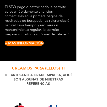
El SEO pago o patrocinado le permite
colocar rápidamente anuncios
comerciales en la primera página de
resultados de búsqueda. La referenciación
natural lleva tiempo y requiere un
mantenimiento regular, le permite
mejorar su tráfico y su "nivel de calidad".
+ MÁS INFORMACIÓN
CREAMOS PARA (ELLOS) TI
DE ARTESANO A GRAN EMPRESA, AQUÍ
SON ALGUNAS DE NUESTRAS
REFERENCIAS