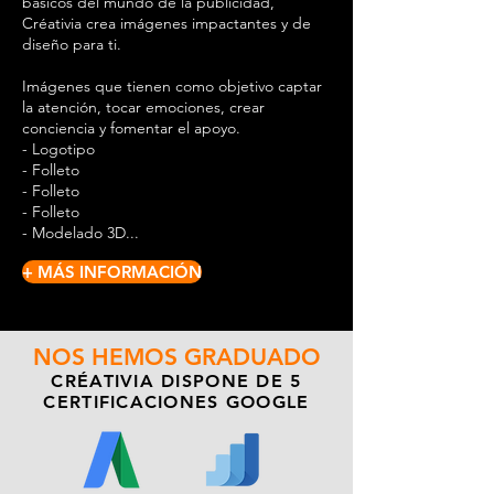
básicos del mundo de la publicidad,
Créativia crea imágenes impactantes y de
diseño para ti.
Imágenes que tienen como objetivo captar
la atención, tocar emociones, crear
conciencia y fomentar el apoyo.
- Logotipo
- Folleto
- Folleto
- Folleto
- Modelado 3D...
+ MÁS INFORMACIÓN
NOS HEMOS GRADUADO
CRÉATIVIA DISPONE DE 5
CERTIFICACIONES GOOGLE