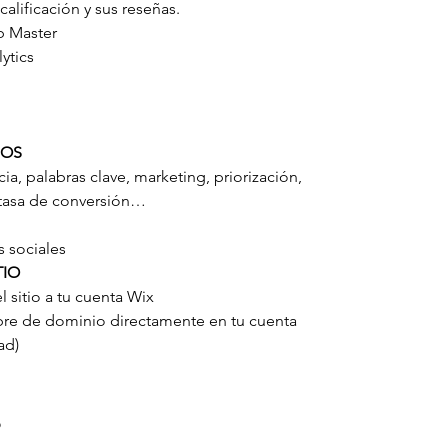
calificación y sus reseñas.
b Master
ytics
MOS
ia, palabras clave, marketing, priorización,
 tasa de conversión…
s sociales
TIO
 sitio a tu cuenta Wix
mbre de dominio directamente en tu cuenta
ad)
?