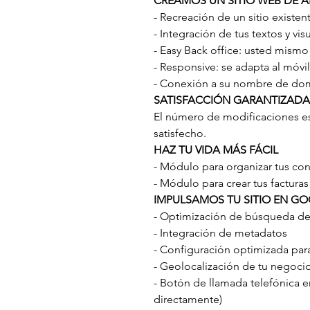
CREAMOS UN SITIO WEB DE A
- Recreación de un sitio exist
- Integración de tus textos y vis
- Easy Back office: usted mis
- Responsive: se adapta al móvil
- Conexión a su nombre de do
SATISFACCIÓN GARANTIZADA
El número de modificaciones e
satisfecho.
HAZ TU VIDA MÁS FÁCIL
- Módulo para organizar tus con
- Módulo para crear tus facturas
IMPULSAMOS TU SITIO EN G
- Optimización de búsqueda d
- Integración de metadatos
- Configuración optimizada pa
- Geolocalización de tu negoc
- Botón de llamada telefónica en
directamente)