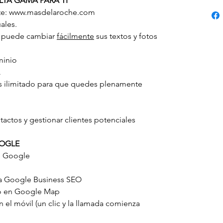
LTA GAMA PARA TI
ente: www.masdelaroche.com
uales.
mo puede cambiar
fácilmente
sus textos y fotos
minio
s ilimitado para que quedes plenamente
tactos y gestionar clientes potenciales
OOGLE
e Google
ra Google Business SEO
io en Google Map
 el móvil (un clic y la llamada comienza