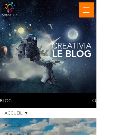
CREATIVIA
LE BLOG
BLOG
ACCUEIL
ACCUEIL
RÉALISATION