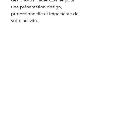
une présentation design,
professionnelle et impactante de
votre activité.
BOOSTEZ VOTRE NOTORIÉTÉ
- Liens de partage de vos réseaux
sociaux
VOUS ETES PROPRIETAIRE DE
VOTRE SITE
- Livraison des fichiers sources,
identifiants et mots de passe
- Hébergement de votre site
et nom de domaine directement
sur la plateforme wix studio
NOUS SOMMES LÀ POUR VOUS
AIDER