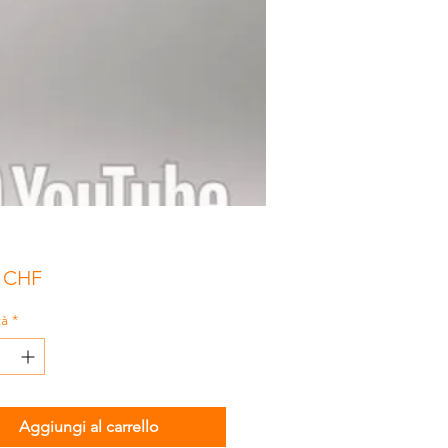
Prezzo
0 CHF
tà
*
Aggiungi al carrello