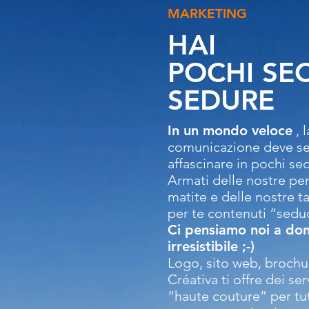
MARKETING
HAI
POCHI SE
SEDURE
In un mondo veloce
, 
comunicazione deve se
affascinare in pochi se
Armati delle nostre pe
matite e delle nostre t
per te contenuti “sedu
Ci pensiamo noi a don
irresistibile ;-)
Logo, sito web, brochur
Créativa
ti offre dei ser
“haute couture” per tutt