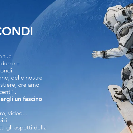
CONDI
la tua
durre e
condi.
nne, delle nostre
astiere, creiamo
centi”.
argli
un fascino
e, video...
vizi
i gli aspetti della