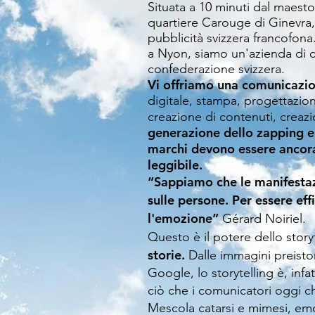
Situata
a 10 minuti dal maesto
quartiere Carouge di Ginevra,
pubblicità svizzera francofona
a Nyon, siamo un'azienda di c
confederazione svizzera.
Vi offriamo una comunicazi
digitale, stampa, progettazion
creazione di contenuti, creazio
generazione dello zapping e 
marchi devono essere ancorat
leggibile.
“Sappiamo che le manifestaz
sulle persone. Per essere eff
l'emozione”
Gérard Noiriel.
Questo è il potere dello story
storie.
Dalle immagini preisto
Google, lo storytelling è, infa
ciò che i comunicatori oggi c
Mescola catarsi e mimesi, em