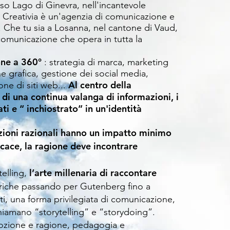
so Lago di Ginevra, nell'incantevole
 Creativia è un'agenzia di comunicazione e
. Che tu sia a Losanna, nel cantone di Vaud,
omunicazione che opera in tutta la
one a 360°
: strategia di marca, marketing
e grafica, gestione dei social media,
Al centro della
ne di siti web...
di una continua valanga di informazioni, i
i e “ inchiostrato” in un'identità
ioni razionali hanno un impatto minimo
icace, la ragione deve incontrare
l’arte millenaria di raccontare
telling,
riche passando per Gutenberg fino a
tti, una forma privilegiata di comunicazione,
hiamano “storytelling” e “storydoing”.
ozione e ragione, pedagogia e