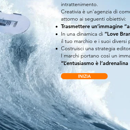
intrattenimento.
Creativia è un'agenzia di com
attorno ai seguenti obiettivi:
Trasmettere un’immagine “al
“Love Bra
In una dinamica di
il tuo marchio e i suoi diversi p
Costruisci una strategia editor
I marchi portano così un imm
“L’entusiasmo è l’adrenalina 
INIZIA