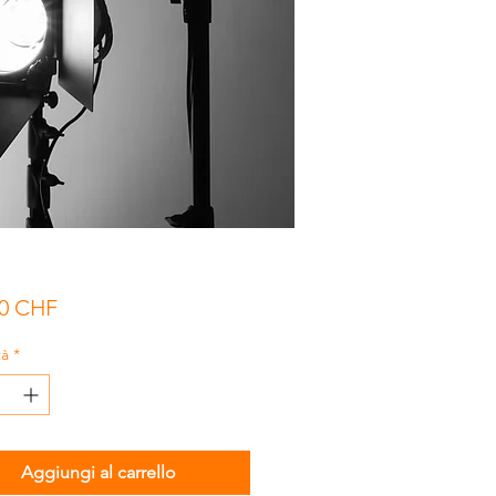
Prezzo
00 CHF
tà
*
Aggiungi al carrello