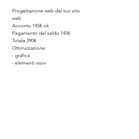
Progettazione web del tuo sito
web
Acconto 145€ ok
Pagamento del saldo 145€
Totale 290€
Ottimizzazione:
- grafica
- elementi visivi
- ergonomico
- Animazione
CONSEGNA
Consegna 7 giorni
Note legali
|
Termini e Condizioni Generali
© disegno di CREATIVIA