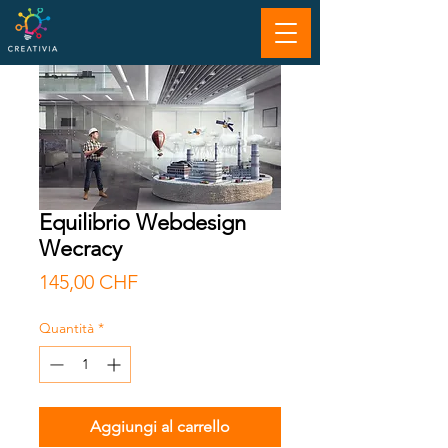
Equilibrio Webdesign
Wecracy
Prezzo
145,00 CHF
Quantità
*
Aggiungi al carrello