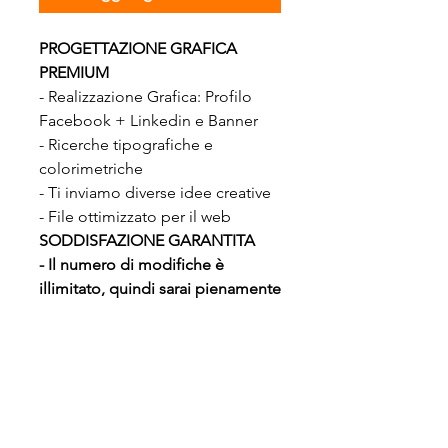
PROGETTAZIONE GRAFICA
PREMIUM
- Realizzazione Grafica: Profilo
Facebook + Linkedin e Banner
- Ricerche tipografiche e
colorimetriche
- Ti inviamo diverse idee creative
- File ottimizzato per il web
SODDISFAZIONE GARANTITA
- Il numero di modifiche è
illimitato, quindi sarai pienamente
soddisfatto
COME PROCEDIAMO?
1 - Scambio telefonico con te riguardo
CONSEGNA
al tuo progetto