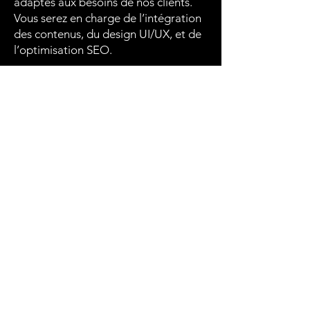
adaptés aux besoins de nos clients.
Vous serez en charge de l’intégration
des contenus, du design UI/UX, et de
l’optimisation SEO.
Votre profil
De formation en design,
développement web ou
communication digitale, vous
maîtrisez HTML, CSS, JavaScript, et
avez des compétences en UX/UI. Vous
êtes créatif(ve), autonome et avez une
forte capacité à comprendre les
besoins des clients.
Nous vous offrons
Un cadre de travail créatif
Une équipe jeune et passionnée
Une mission à la hauteur de votre
talent