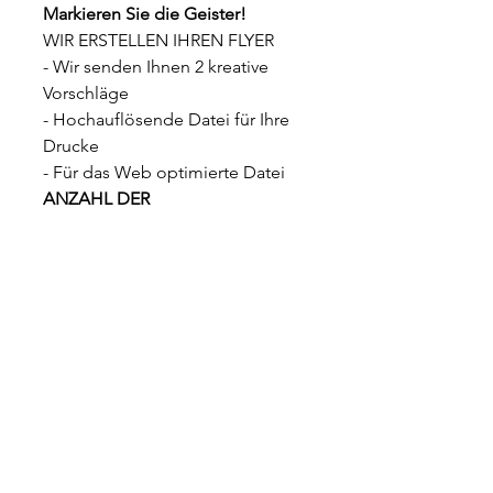
Markieren Sie die Geister!
WIR ERSTELLEN IHREN FLYER
- Wir senden Ihnen 2 kreative
Vorschläge
- Hochauflösende Datei für Ihre
Drucke
- Für das Web optimierte Datei
ANZAHL DER
ÜBERARBEITUNGEN /
RETUSCHIERUNGEN
Anzahl der
Überarbeitungen/Retuschen 3
Wie gehen wir vor?
Zögern Sie nicht, uns per Telefon, E-
LIEFERUNG
Mail oder Messenger zu kontaktieren,
um Ihre Anliegen zu klären
Lieferung in 7 Tagen
- Erhalt Ihrer Artikel